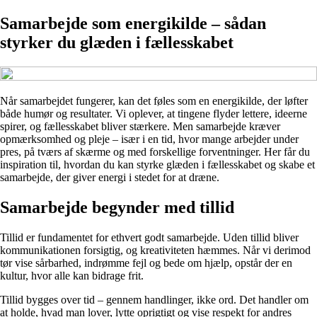
Samarbejde som energikilde – sådan
styrker du glæden i fællesskabet
Når samarbejdet fungerer, kan det føles som en energikilde, der løfter
både humør og resultater. Vi oplever, at tingene flyder lettere, ideerne
spirer, og fællesskabet bliver stærkere. Men samarbejde kræver
opmærksomhed og pleje – især i en tid, hvor mange arbejder under
pres, på tværs af skærme og med forskellige forventninger. Her får du
inspiration til, hvordan du kan styrke glæden i fællesskabet og skabe et
samarbejde, der giver energi i stedet for at dræne.
Samarbejde begynder med tillid
Tillid er fundamentet for ethvert godt samarbejde. Uden tillid bliver
kommunikationen forsigtig, og kreativiteten hæmmes. Når vi derimod
tør vise sårbarhed, indrømme fejl og bede om hjælp, opstår der en
kultur, hvor alle kan bidrage frit.
Tillid bygges over tid – gennem handlinger, ikke ord. Det handler om
at holde, hvad man lover, lytte oprigtigt og vise respekt for andres