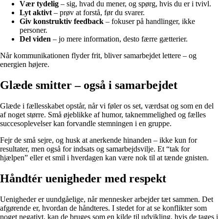
Vær tydelig
– sig, hvad du mener, og spørg, hvis du er i tvivl.
Lyt aktivt
– prøv at forstå, før du svarer.
Giv konstruktiv feedback
– fokuser på handlinger, ikke
personer.
Del viden
– jo mere information, desto færre gætterier.
Når kommunikationen flyder frit, bliver samarbejdet lettere – og
energien højere.
Glæde smitter – også i samarbejdet
Glæde i fællesskabet opstår, når vi føler os set, værdsat og som en del
af noget større. Små øjeblikke af humor, taknemmelighed og fælles
succesoplevelser kan forvandle stemningen i en gruppe.
Fejr de små sejre, og husk at anerkende hinanden – ikke kun for
resultater, men også for indsats og samarbejdsvilje. Et “tak for
hjælpen” eller et smil i hverdagen kan være nok til at tænde gnisten.
Håndtér uenigheder med respekt
Uenigheder er uundgåelige, når mennesker arbejder tæt sammen. Det
afgørende er, hvordan de håndteres. I stedet for at se konflikter som
noget negativt, kan de bruges som en kilde til udvikling, hvis de tages i