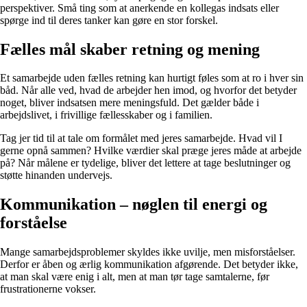
perspektiver. Små ting som at anerkende en kollegas indsats eller
spørge ind til deres tanker kan gøre en stor forskel.
Fælles mål skaber retning og mening
Et samarbejde uden fælles retning kan hurtigt føles som at ro i hver sin
båd. Når alle ved, hvad de arbejder hen imod, og hvorfor det betyder
noget, bliver indsatsen mere meningsfuld. Det gælder både i
arbejdslivet, i frivillige fællesskaber og i familien.
Tag jer tid til at tale om formålet med jeres samarbejde. Hvad vil I
gerne opnå sammen? Hvilke værdier skal præge jeres måde at arbejde
på? Når målene er tydelige, bliver det lettere at tage beslutninger og
støtte hinanden undervejs.
Kommunikation – nøglen til energi og
forståelse
Mange samarbejdsproblemer skyldes ikke uvilje, men misforståelser.
Derfor er åben og ærlig kommunikation afgørende. Det betyder ikke,
at man skal være enig i alt, men at man tør tage samtalerne, før
frustrationerne vokser.