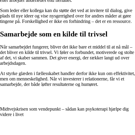
eller arbejder anderledes end flertallet.
Som leder eller kollega kan du støtte det ved at invitere til dialog, give
plads til nye ideer og vise nysgerrighed over for andres måder at gøre
tingene på. Forskellighed er ikke en forhindring – det er en ressource.
Samarbejde som en kilde til trivsel
Når samarbejdet fungerer, bliver det ikke bare et middel til at nå mål –
det bliver en kilde til trivsel. Vi føler os forbundet, motiverede og stolte
af det, vi skaber sammen. Det giver energi, der rækker langt ud over
arbejdsdagen.
At styrke glæden i fællesskabet handler derfor ikke kun om effektivitet,
men om menneskelighed. Når vi investerer i relationerne, får vi et
samarbejde, der både løfter resultaterne og humøret.
Midtvejskrisen som vendepunkt – sådan kan psykoterapi hjælpe dig
videre i livet