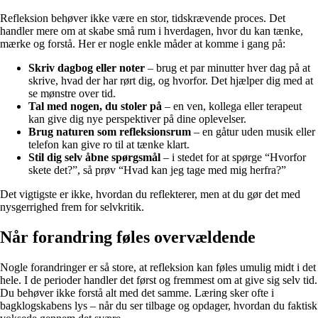
Refleksion behøver ikke være en stor, tidskrævende proces. Det
handler mere om at skabe små rum i hverdagen, hvor du kan tænke,
mærke og forstå. Her er nogle enkle måder at komme i gang på:
Skriv dagbog eller noter
– brug et par minutter hver dag på at
skrive, hvad der har rørt dig, og hvorfor. Det hjælper dig med at
se mønstre over tid.
Tal med nogen, du stoler på
– en ven, kollega eller terapeut
kan give dig nye perspektiver på dine oplevelser.
Brug naturen som refleksionsrum
– en gåtur uden musik eller
telefon kan give ro til at tænke klart.
Stil dig selv åbne spørgsmål
– i stedet for at spørge “Hvorfor
skete det?”, så prøv “Hvad kan jeg tage med mig herfra?”
Det vigtigste er ikke, hvordan du reflekterer, men at du gør det med
nysgerrighed frem for selvkritik.
Når forandring føles overvældende
Nogle forandringer er så store, at refleksion kan føles umulig midt i det
hele. I de perioder handler det først og fremmest om at give sig selv tid.
Du behøver ikke forstå alt med det samme. Læring sker ofte i
bagklogskabens lys – når du ser tilbage og opdager, hvordan du faktisk