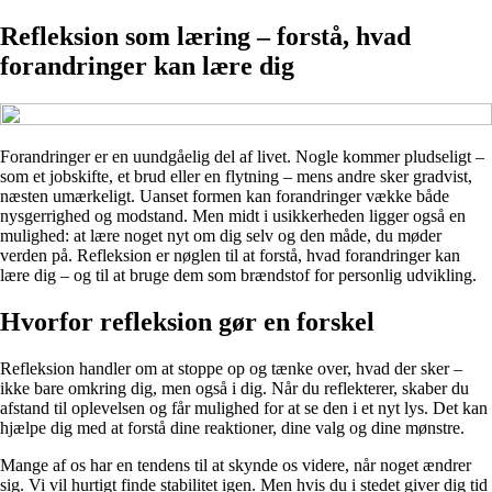
Refleksion som læring – forstå, hvad
forandringer kan lære dig
Forandringer er en uundgåelig del af livet. Nogle kommer pludseligt –
som et jobskifte, et brud eller en flytning – mens andre sker gradvist,
næsten umærkeligt. Uanset formen kan forandringer vække både
nysgerrighed og modstand. Men midt i usikkerheden ligger også en
mulighed: at lære noget nyt om dig selv og den måde, du møder
verden på. Refleksion er nøglen til at forstå, hvad forandringer kan
lære dig – og til at bruge dem som brændstof for personlig udvikling.
Hvorfor refleksion gør en forskel
Refleksion handler om at stoppe op og tænke over, hvad der sker –
ikke bare omkring dig, men også i dig. Når du reflekterer, skaber du
afstand til oplevelsen og får mulighed for at se den i et nyt lys. Det kan
hjælpe dig med at forstå dine reaktioner, dine valg og dine mønstre.
Mange af os har en tendens til at skynde os videre, når noget ændrer
sig. Vi vil hurtigt finde stabilitet igen. Men hvis du i stedet giver dig tid