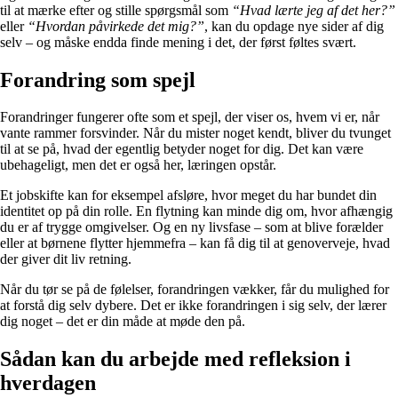
til at mærke efter og stille spørgsmål som
“Hvad lærte jeg af det her?”
eller
“Hvordan påvirkede det mig?”
, kan du opdage nye sider af dig
selv – og måske endda finde mening i det, der først føltes svært.
Forandring som spejl
Forandringer fungerer ofte som et spejl, der viser os, hvem vi er, når
vante rammer forsvinder. Når du mister noget kendt, bliver du tvunget
til at se på, hvad der egentlig betyder noget for dig. Det kan være
ubehageligt, men det er også her, læringen opstår.
Et jobskifte kan for eksempel afsløre, hvor meget du har bundet din
identitet op på din rolle. En flytning kan minde dig om, hvor afhængig
du er af trygge omgivelser. Og en ny livsfase – som at blive forælder
eller at børnene flytter hjemmefra – kan få dig til at genoverveje, hvad
der giver dit liv retning.
Når du tør se på de følelser, forandringen vækker, får du mulighed for
at forstå dig selv dybere. Det er ikke forandringen i sig selv, der lærer
dig noget – det er din måde at møde den på.
Sådan kan du arbejde med refleksion i
hverdagen