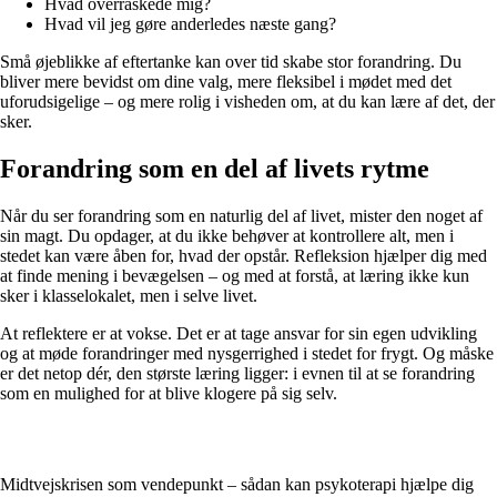
Hvad overraskede mig?
Hvad vil jeg gøre anderledes næste gang?
Små øjeblikke af eftertanke kan over tid skabe stor forandring. Du
bliver mere bevidst om dine valg, mere fleksibel i mødet med det
uforudsigelige – og mere rolig i visheden om, at du kan lære af det, der
sker.
Forandring som en del af livets rytme
Når du ser forandring som en naturlig del af livet, mister den noget af
sin magt. Du opdager, at du ikke behøver at kontrollere alt, men i
stedet kan være åben for, hvad der opstår. Refleksion hjælper dig med
at finde mening i bevægelsen – og med at forstå, at læring ikke kun
sker i klasselokalet, men i selve livet.
At reflektere er at vokse. Det er at tage ansvar for sin egen udvikling
og at møde forandringer med nysgerrighed i stedet for frygt. Og måske
er det netop dér, den største læring ligger: i evnen til at se forandring
som en mulighed for at blive klogere på sig selv.
Midtvejskrisen som vendepunkt – sådan kan psykoterapi hjælpe dig