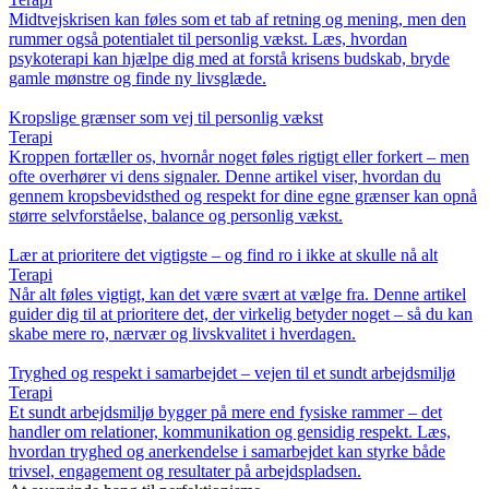
Midtvejskrisen kan føles som et tab af retning og mening, men den
rummer også potentialet til personlig vækst. Læs, hvordan
psykoterapi kan hjælpe dig med at forstå krisens budskab, bryde
gamle mønstre og finde ny livsglæde.
Kropslige grænser som vej til personlig vækst
Terapi
Kroppen fortæller os, hvornår noget føles rigtigt eller forkert – men
ofte overhører vi dens signaler. Denne artikel viser, hvordan du
gennem kropsbevidsthed og respekt for dine egne grænser kan opnå
større selvforståelse, balance og personlig vækst.
Lær at prioritere det vigtigste – og find ro i ikke at skulle nå alt
Terapi
Når alt føles vigtigt, kan det være svært at vælge fra. Denne artikel
guider dig til at prioritere det, der virkelig betyder noget – så du kan
skabe mere ro, nærvær og livskvalitet i hverdagen.
Tryghed og respekt i samarbejdet – vejen til et sundt arbejdsmiljø
Terapi
Et sundt arbejdsmiljø bygger på mere end fysiske rammer – det
handler om relationer, kommunikation og gensidig respekt. Læs,
hvordan tryghed og anerkendelse i samarbejdet kan styrke både
trivsel, engagement og resultater på arbejdspladsen.