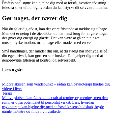
Professionel støtte kan hjælpe dig med at forstå, hvorfor afvisning
føles så smertefuld, og hvordan du kan styrke dit selvværd indefra.
Gør noget, der nærer dig
Når du føler dig afvist, kan det være fristende at trække sig tilbage.
Men det er netop i de øjeblikke, du har mest brug for at gøre noget,
der giver dig energi og glæde. Det kan være at gå en tur, høre
musik, dyrke motion, male, bage eller mødes med en ven.
Små handlinger, der minder dig om, at du stadig har indflydelse på
din egen trivsel, kan gøre en stor forskel. De hjælper dig med at
genopbygge følelsen af kontrol og selvrespekt.
Læs også:
Midtvejskrisen som vendepunkt – sådan kan psykoterapi hjælpe dig
videre i livet
Terapi
Midtvejskrisen kan føles som et tab af retning og mening, men den
rummer også potentialet til personlig vækst. Læs, hvordan
psykoterapi kan hjælpe dig med at forstå krisens budskab, bryde
gamle mønstre og finde ny livsglæde.