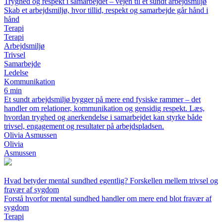
Tryghed og respekt i samarbejdet – vejen til et sundt arbejdsmiljø
Skab et arbejdsmiljø, hvor tillid, respekt og samarbejde går hånd i
hånd
Terapi
Terapi
Arbejdsmiljø
Trivsel
Samarbejde
Ledelse
Kommunikation
6 min
Et sundt arbejdsmiljø bygger på mere end fysiske rammer – det
handler om relationer, kommunikation og gensidig respekt. Læs,
hvordan tryghed og anerkendelse i samarbejdet kan styrke både
trivsel, engagement og resultater på arbejdspladsen.
Olivia Asmussen
Olivia
Asmussen
Hvad betyder mental sundhed egentlig? Forskellen mellem trivsel og
fravær af sygdom
Forstå hvorfor mental sundhed handler om mere end blot fravær af
sygdom
Terapi