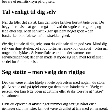
bevare et realistisk syn på dig selv.
Tal venligt til dig selv
Når du føler dig afvist, kan den indre kritiker hurtigt tage over. Du
begynder måske at gennemgå alt, hvad du sagde eller gjorde, og
lede efter fejl. Men selvkritik gør sjældent noget godt – den
forstærker blot følelsen af utilstrækkelighed.
Øv dig i at tale til dig selv, som du ville tale til en god ven. Mind dig
selv om dine styrker, og at du fortjener respekt og omsorg – også når
noget ikke lykkes. Selvmedfølelse er ikke det samme som
selvmedlidenhed; det er en måde at møde sig selv med forståelse i
stedet for fordømmelse.
Søg støtte – men vælg den rigtige
Det kan være en stor hjælp at dele oplevelsen med nogen, du stoler
på. At sætte ord på følelserne gør dem mere håndterbare. Vælg en
person, der kan lytte uden at dømme eller straks forsøge at “fikse”
situationen.
Hvis du oplever, at afvisninger rammer dig særligt hårdt eller
gentager sig i mønstre, kan det være gavnligt at tale med en terapeut.