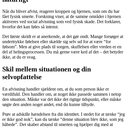
Når du bliver afvist, reagerer kroppen og hjernen, som om du har
fået fysisk smerte. Forskning viser, at de samme områder i hjernen
aktiveres ved social afvisning som ved fysisk skade. Det forklarer,
hvorfor det kan føles så intenst.
Det første skridt er at anerkende, at det gør ondt. Mange forsøger at
undertrykke følelsen eller skælde sig selv ud for at være “for
følsom”. Men at give plads til sorgen, skuffelsen eller vreden er en
del af helingsprocessen. Du må gerne være ked af det – det betyder
ikke, at du er svag.
Skil mellem situationen og din
selvopfattelse
En afvisning handler sjældent om, at du som person ikke er
værdifuld. Den handler om, at noget ikke passede sammen i netop
den situation. Måske var det ikke det rigtige tidspunkt, eller måske
søgte den anden noget andet, end du kunne tilbyde.
Prøv at adskille hændelsen fra din identitet. I stedet for at tænke “jeg
er ikke god nok”, kan du tænke “denne situation blev ikke, som jeg
håbede”. Det skaber afstand til smerten og hjælper dig med at