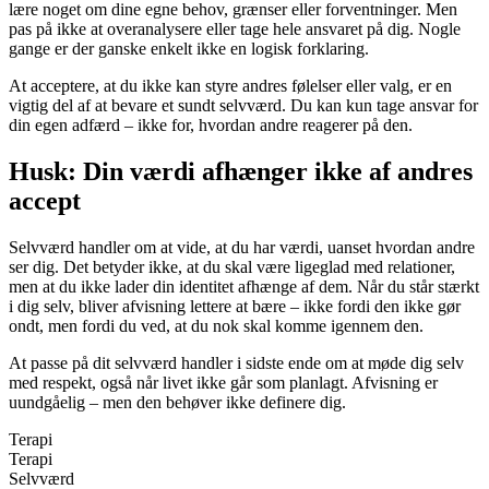
lære noget om dine egne behov, grænser eller forventninger. Men
pas på ikke at overanalysere eller tage hele ansvaret på dig. Nogle
gange er der ganske enkelt ikke en logisk forklaring.
At acceptere, at du ikke kan styre andres følelser eller valg, er en
vigtig del af at bevare et sundt selvværd. Du kan kun tage ansvar for
din egen adfærd – ikke for, hvordan andre reagerer på den.
Husk: Din værdi afhænger ikke af andres
accept
Selvværd handler om at vide, at du har værdi, uanset hvordan andre
ser dig. Det betyder ikke, at du skal være ligeglad med relationer,
men at du ikke lader din identitet afhænge af dem. Når du står stærkt
i dig selv, bliver afvisning lettere at bære – ikke fordi den ikke gør
ondt, men fordi du ved, at du nok skal komme igennem den.
At passe på dit selvværd handler i sidste ende om at møde dig selv
med respekt, også når livet ikke går som planlagt. Afvisning er
uundgåelig – men den behøver ikke definere dig.
Terapi
Terapi
Selvværd