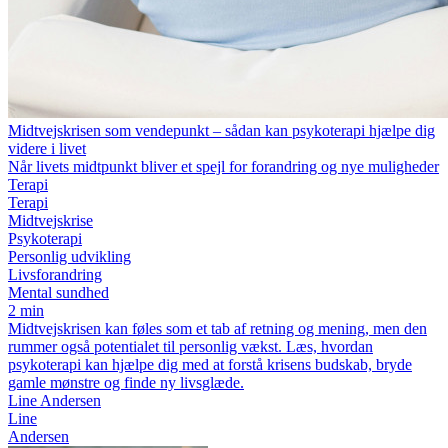
Midtvejskrisen som vendepunkt – sådan kan psykoterapi hjælpe dig
videre i livet
Når livets midtpunkt bliver et spejl for forandring og nye muligheder
Terapi
Terapi
Midtvejskrise
Psykoterapi
Personlig udvikling
Livsforandring
Mental sundhed
2 min
Midtvejskrisen kan føles som et tab af retning og mening, men den
rummer også potentialet til personlig vækst. Læs, hvordan
psykoterapi kan hjælpe dig med at forstå krisens budskab, bryde
gamle mønstre og finde ny livsglæde.
Line Andersen
Line
Andersen