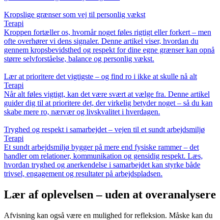
Kropslige grænser som vej til personlig vækst
Terapi
Kroppen fortæller os, hvornår noget føles rigtigt eller forkert – men
ofte overhører vi dens signaler. Denne artikel viser, hvordan du
gennem kropsbevidsthed og respekt for dine egne grænser kan opnå
større selvforståelse, balance og personlig vækst.
Lær at prioritere det vigtigste – og find ro i ikke at skulle nå alt
Terapi
Når alt føles vigtigt, kan det være svært at vælge fra. Denne artikel
guider dig til at prioritere det, der virkelig betyder noget – så du kan
skabe mere ro, nærvær og livskvalitet i hverdagen.
Tryghed og respekt i samarbejdet – vejen til et sundt arbejdsmiljø
Terapi
Et sundt arbejdsmiljø bygger på mere end fysiske rammer – det
handler om relationer, kommunikation og gensidig respekt. Læs,
hvordan tryghed og anerkendelse i samarbejdet kan styrke både
trivsel, engagement og resultater på arbejdspladsen.
Lær af oplevelsen – uden at overanalysere
Afvisning kan også være en mulighed for refleksion. Måske kan du