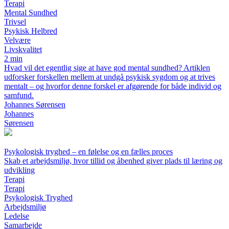
Terapi
Mental Sundhed
Trivsel
Psykisk Helbred
Velvære
Livskvalitet
2 min
Hvad vil det egentlig sige at have god mental sundhed? Artiklen
udforsker forskellen mellem at undgå psykisk sygdom og at trives
mentalt – og hvorfor denne forskel er afgørende for både individ og
samfund.
Johannes Sørensen
Johannes
Sørensen
Psykologisk tryghed – en følelse og en fælles proces
Skab et arbejdsmiljø, hvor tillid og åbenhed giver plads til læring og
udvikling
Terapi
Terapi
Psykologisk Tryghed
Arbejdsmiljø
Ledelse
Samarbejde