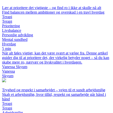
Lær at prioritere det vigtigste – og find ro i ikke at skulle nå alt
Find balancen mellem ambitioner og overskud i en travl hverdag
Terapi
Terapi
Prioritering
Livsbalance
Personlig udvikling
Mental sundhed
Hverdag
5 min
Når alt føles vigtigt, kan det være svært at vælge fra. Denne artikel
guider dig til at prioritere det, der virkelig betyder noget – så du kan
skabe mere ro, nærvær og livskvalitet i hverdagen.
Vanessa Skyum
Vanessa
Skyum
Tryghed og respekt i samarbejdet – vejen til et sundt arbejdsmiljø
Skab et arbejdsmiljø, hvor tillid, respekt og samarbejde går hånd i
hånd
Terapi
Terapi
Arbejdsmiljø