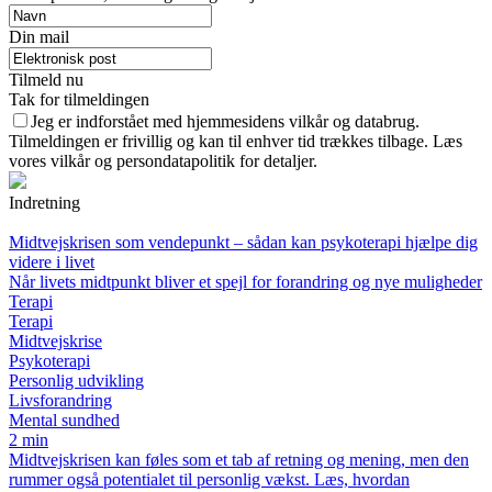
Din mail
Tilmeld nu
Tak for tilmeldingen
Jeg er indforstået med hjemmesidens vilkår og databrug.
Tilmeldingen er frivillig og kan til enhver tid trækkes tilbage. Læs
vores vilkår og persondatapolitik for detaljer.
Indretning
Midtvejskrisen som vendepunkt – sådan kan psykoterapi hjælpe dig
videre i livet
Når livets midtpunkt bliver et spejl for forandring og nye muligheder
Terapi
Terapi
Midtvejskrise
Psykoterapi
Personlig udvikling
Livsforandring
Mental sundhed
2 min
Midtvejskrisen kan føles som et tab af retning og mening, men den
rummer også potentialet til personlig vækst. Læs, hvordan