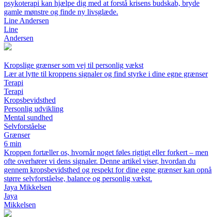
psykoterapi kan hjælpe dig med at forstå krisens budskab, bryde
gamle mønstre og finde ny livsglæde.
Line Andersen
Line
Andersen
Kropslige grænser som vej til personlig vækst
Lær at lytte til kroppens signaler og find styrke i dine egne grænser
Terapi
Terapi
Kropsbevidsthed
Personlig udvikling
Mental sundhed
Selvforståelse
Grænser
6 min
Kroppen fortæller os, hvornår noget føles rigtigt eller forkert – men
ofte overhører vi dens signaler. Denne artikel viser, hvordan du
gennem kropsbevidsthed og respekt for dine egne grænser kan opnå
større selvforståelse, balance og personlig vækst.
Jaya Mikkelsen
Jaya
Mikkelsen