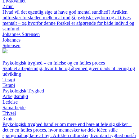
Livskvalitet
2 min
Hvad vil det egentlig sige at have god mental sundhed? Artiklen
udforsker forskellen mellem at undgå psykisk sygdom og at trives
mentalt – og hvorfor denne forskel er afgørende for både individ og
samfund.
Johannes Sørensen
Johannes
Sørensen
Psykologisk tryghed – en følelse og en fælles proces
Skab et arbejdsmiljø, hvor tillid og åbenhed giver plads til læring og
udvikling
Terapi
Terapi
Psykologisk Tryghed
Arbejdsmiljø
Ledelse
Samarbejde
Trivsel
3 min
Psykologisk tryghed handler om mere end bare at føle sig sikker –
det er en fælles proces, hvor mennesker tør dele idéer, stille
spørgsmål og lære af fejl. Artiklen udforsker, hvordan tryghed opstår