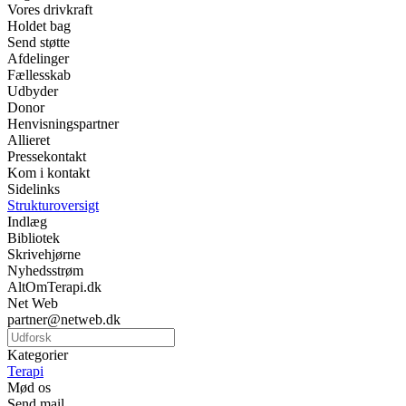
Vores drivkraft
Holdet bag
Send støtte
Afdelinger
Fællesskab
Udbyder
Donor
Henvisningspartner
Allieret
Pressekontakt
Kom i kontakt
Sidelinks
Strukturoversigt
Indlæg
Bibliotek
Skrivehjørne
Nyhedsstrøm
AltOmTerapi.dk
Net Web
partner@netweb.dk
Kategorier
Terapi
Mød os
Send mail