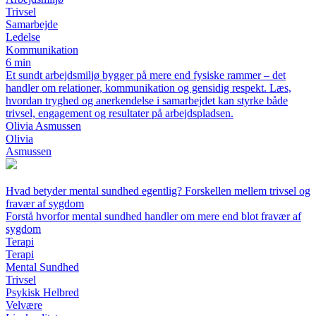
Trivsel
Samarbejde
Ledelse
Kommunikation
6 min
Et sundt arbejdsmiljø bygger på mere end fysiske rammer – det
handler om relationer, kommunikation og gensidig respekt. Læs,
hvordan tryghed og anerkendelse i samarbejdet kan styrke både
trivsel, engagement og resultater på arbejdspladsen.
Olivia Asmussen
Olivia
Asmussen
Hvad betyder mental sundhed egentlig? Forskellen mellem trivsel og
fravær af sygdom
Forstå hvorfor mental sundhed handler om mere end blot fravær af
sygdom
Terapi
Terapi
Mental Sundhed
Trivsel
Psykisk Helbred
Velvære