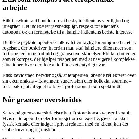
arbejde
Etik i psykoterapi handler om at beskytte klientens værdighed og
integritet. Det indebærer tavshedspligt, respekt for klientens
autonomi og en forpligtelse til at handle i klientens bedste interesse.
De fleste psykoterapeuter er tilknyttet en faglig forening med et etisk
regelsæt, der beskriver, hvordan man skal håndtere dilemmaer som
fortrolighed, magtforhold og grænseoverskridelser. Etikken fungerer
som et kompas, der hjælper terapeuten med at navigere i komplekse
situationer, hvor der ikke altid findes et entydigt svar.
Etisk bevidsthed betyder også, at terapeuten løbende reflekterer over
sin egen praksis – fx gennem supervision eller kollegial sparring –
for at sikre, at arbejdet forbliver professionelt og respektfuldt.
Når grænser overskrides
Selv små grænseoverskridelser kan få store konsekvenser i terapi.
Hvis en terapeut fx deler for meget om sit eget liv, giver uønsket
fysisk kontakt eller indgår i privat relation med en klient, kan det
skabe forvirring og mistillid.