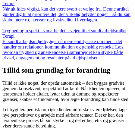
Terapi
Når alt føles vigtigt, kan det være svært at vælge fra. Denne artikel
guider dig til at prioritere det, der virkelig betyder noget – så du kan
skabe mere ro, nærvær og livskvalitet i hverdagen.
Tryghed og respekt i samarbejdet – vejen til et sundt arbejdsmiljø
Terapi
Et sundt arbejdsmiljø bygger på mere end fysiske rammer – det
handler om relationer, kommunikation og gensidig respekt. Læs,
hvordan tryghed og anerkendelse i samarbejdet kan styrke både
trivsel, engagement og resultater på arbejdspladsen.
Tillid som grundlag for forandring
Tillid er ikke noget, der opstår automatisk – den bygges gradvist
gennem konsekvent, respektfuld adfærd. Når klienten oplever, at
terapeuten holder aftaler, lytter uden at dømme og respekterer
grænser, skabes et fundament, hvor ægte forandring kan finde sted.
I et trygt terapeutisk rum tør klienten udforske svære følelser, tage
nye perspektiver og arbejde med sårbare temaer. Det er her, den
terapeutiske proces får sin styrke – og det er her, etik og grænser
viser deres sande betydning.