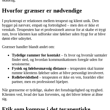
skadelig.
Hvorfor grænser er nødvendige
I psykoterapi er relationen mellem terapeut og klient unik. Den
bygger på nærvær, empati og fortrolighed – men den er ikke et
venskab. Terapeuten har et professionelt ansvar for at skabe et trygt
rum, hvor klienten kan udforske sine følelser uden frygt for at blive
dømt eller udnyttet.
Grænser handler blandt andet om:
Tydelige rammer for kontakt
– fx hvor og hvornår samtaler
finder sted, og hvordan kommunikationen foregår uden for
sessionerne.
Fysisk og følelsesmæssig distance
– terapeuten skal kunne
rumme klientens følelser uden at blive personligt involveret.
Rollebevidsthed
– terapeuten er ikke en ven, forælder eller
partner, men en professionel hjælper.
Når grænserne er tydelige, skaber det forudsigelighed og tryghed.
Klienten ved, hvad der kan forventes, og det bliver lettere at åbne
sig.
Etik som kompas i det terapeutiske