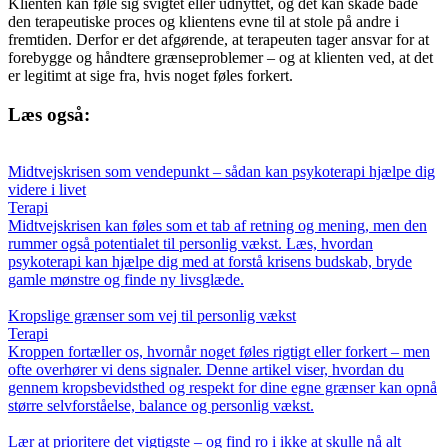
Klienten kan føle sig svigtet eller udnyttet, og det kan skade både
den terapeutiske proces og klientens evne til at stole på andre i
fremtiden. Derfor er det afgørende, at terapeuten tager ansvar for at
forebygge og håndtere grænseproblemer – og at klienten ved, at det
er legitimt at sige fra, hvis noget føles forkert.
Læs også:
Midtvejskrisen som vendepunkt – sådan kan psykoterapi hjælpe dig
videre i livet
Terapi
Midtvejskrisen kan føles som et tab af retning og mening, men den
rummer også potentialet til personlig vækst. Læs, hvordan
psykoterapi kan hjælpe dig med at forstå krisens budskab, bryde
gamle mønstre og finde ny livsglæde.
Kropslige grænser som vej til personlig vækst
Terapi
Kroppen fortæller os, hvornår noget føles rigtigt eller forkert – men
ofte overhører vi dens signaler. Denne artikel viser, hvordan du
gennem kropsbevidsthed og respekt for dine egne grænser kan opnå
større selvforståelse, balance og personlig vækst.
Lær at prioritere det vigtigste – og find ro i ikke at skulle nå alt