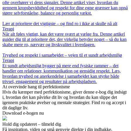
ofte overhører vi dens signaler. Denne artikel viser, hvordan du
gennem kropsbevidsthed og respekt for dine egne grænser kan opnå
større selvforståelse, balance og personlig vækst.
Lær at prioritere det vigtigste – og find ro i ikke at skulle nå alt
Terapi
Når alt føles vigtigt, kan det være svært at vælge fra. Denne artikel
guider dig til at prioritere det, der virkelig betyder noget – så du kan
skabe mere ro, nærvær og livskvalitet i hverdagen.
Tryghed og respekt i samarbejdet – vejen til et sundt arbejdsmiljø
Terapi
Et sundt arbejdsmiljø bygger på mere end fysiske rammer – det
handler om relationer, kommunikation og gensidig respekt. Læs,
hvordan tryghed og anerkendelse i samarbejdet kan styrke både
trivsel, engagement og resultater på arbejdspladsen.
At overvinde hang til perfektionisme
Hvis du kæmper med perfektionisme, giver denne e-bog dig indsigt
i, hvordan det kan påvirke dit liv og hvordan du kan slippe det
igennem praktiske øvelser og mentale strategier. Find ro og accept i
dit daglige liv.
Download e-bogen nu
Hold dig opdateret – tilmeld dig
Få inspiration, viden og små genveje direkte i din indbakke.